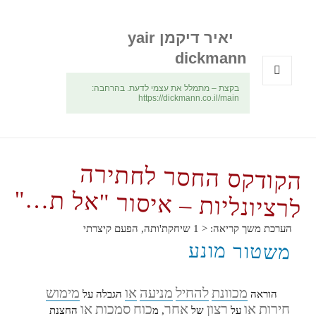
יאיר דיקמן yair
dickmann
בקצת – מתמלל את עצמי לדעת. בהרחבה:
תפריטים
https://dickmann.co.il/main
ווידג'טים
הקודקס החסר לחתירה
לרציונליות – איסור "אל ת…"
הערכת משך קריאה:
< 1
שיחקת'ותה, הפעם קיצרתי
משטור מונע
מכוונת
להחיל
מניעה
או
מימוש
הוראה
הגבלה על
חירות
או
רצון
אחר
כוח
סמכות
או
על
של
, מ
החצנת