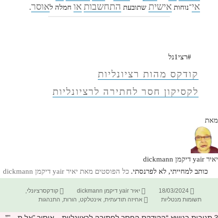
אי
אישית
התחשבות
או
אוסר
־נוחות
שתובעת
חמלה ל
.
#רצי1נל
קודקס מהות רציונליות
לקסיקון חסר לחתירה לרציונליות
מאת
יאיר yair דיקמן dickmann
כותב למחייתי, לא לפרנסתי.
כל הפוסטים מאת יאיר yair דיקמן dickmann‏
פורסם
מחבר
קטגוריות
18/03/2024
יאיר yair דיקמן dickmann
קודקסרציונלי
,
בתאריך
תגיות
תשומות מנטליות
אחיזה תודעתית
,
אינטלקט
,
הורות
,
התנהגות
3 תגובות בנושא “הקודקס החסר לחתירה לרציונליות – איסור "אל ת…"”