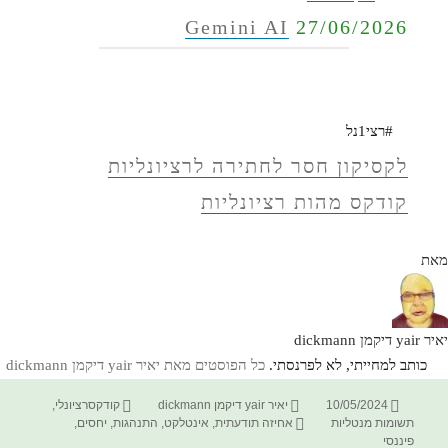
Gemini AI
27/06/2026
#רצי1נל
לקסיקון חסר לחתירה לרציונליות
קודקס מהות רציונליות
מאת
יאיר yair דיקמן dickmann
כותב למחייתי, לא לפרנסתי.
כל הפוסטים מאת יאיר yair דיקמן dickmann‏
פורסם
מחבר
קטגוריות
10/05/2024
יאיר yair דיקמן dickmann
קודקסרציונלי
,
בתאריך
תגיות
תשומות מנטליות
אחיזה תודעתית
,
אינטלקט
,
התנהגות
,
יחסים
,
פיננסי