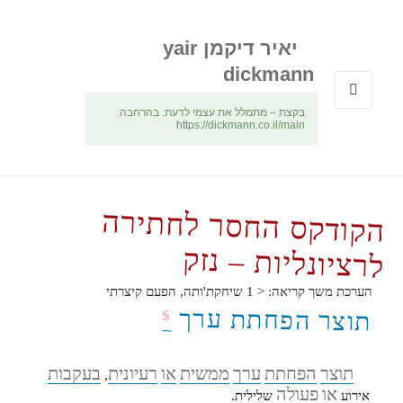
יאיר דיקמן yair
dickmann
בקצת – מתמלל את עצמי לדעת. בהרחבה:
תפריטים
https://dickmann.co.il/main
ווידג'טים
הקודקס החסר לחתירה
לרציונליות – נזק
הערכת משך קריאה:
< 1
שיחקת'ותה, הפעם קיצרתי
תוצר הפחתת ערך
$
תוצר
הפחתת
ערך
ממשית
או
רעיונית
בעקבות
,
או
פעולה
אירוע
שלילית.