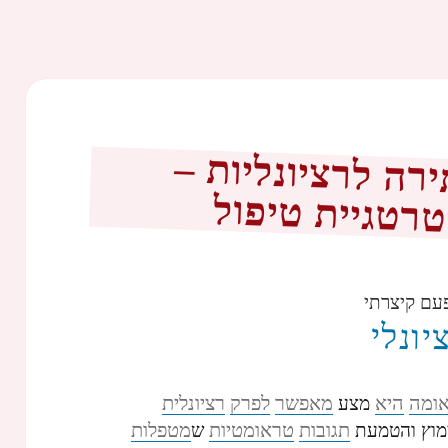
ה לרציונליות –
רטגיית טיפול
עם קיצרתי
יונלי
ומה
היא
מאפשר
לפרק
רציונלית
מצע
תגובות
טראומטיות
מטפלות
וץ והטמעת
ש