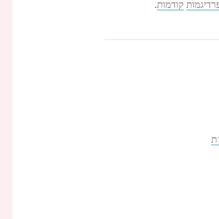
רדיגמות
קודמות
.
ת