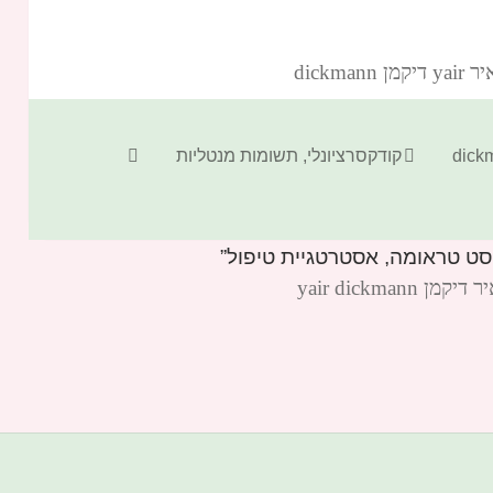
dickm‏
קטגוריות
תגיות
קודקסרציונלי
,
תשומות מנטליות
yair dickm