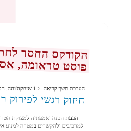
הקודקס החסר לחתיר
פוסט טראומה, אסט
הערכת משך קריאה:
< 1
שיחקת'ותה, הפ
חיזוק רגשי לפירוק רצ
הבנה
אמפתיה
מצוקת
הטרא
הבעת
ו
ל
מרכיבים
הקשרים
מטרה
למנוע
ל
ול
ב
אימ