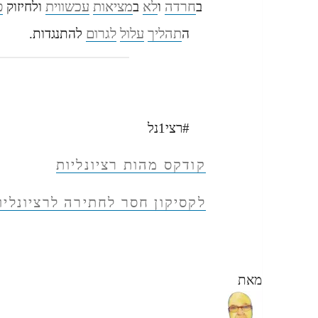
חרדה
לא
מציאות
עכשווית
פ
ב
ו
ב
ולחיזוק
תהליך
עלול
לגרום
ה
להתנגדות.
#רצי1נל
קודקס מהות רציונליות
לקסיקון חסר לחתירה לרציונליו
מאת