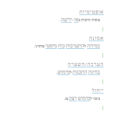
אופטימיות
אי
ידיעה
ציפיה חיובית ב
–
.
|
אמונה
כמיהה
התערבות
כוח
מיסטי
ל
פותרני.
|
הערכה/השערה
בחינת
התכנות
מימוש
ל
.
|
ייחול
מימוש
רצון
ביטוי ל
עז.
|