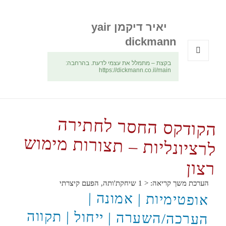
יאיר דיקמן yair
dickmann
בקצת – מתמלל את עצמי לדעת. בהרחבה:
תפריטים
https://dickmann.co.il/main
ווידג'טים
הקודקס החסר לחתירה
לרציונליות – תצורות מימוש
רצון
הערכת משך קריאה:
< 1
שיחקת'ותה, הפעם קיצרתי
אופטימיות | אמונה |
הערכה/השערה | ייחול | תקווה