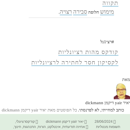
תקווה
מימוש
סבירה
רצויה
חלופה
.
#רצי1נל
קודקס מהות רציונליות
לקסיקון חסר לחתירה לרציונליות
מאת
יאיר yair דיקמן dickmann
כותב למחייתי, לא לפרנסתי.
כל הפוסטים מאת יאיר yair דיקמן dickmann‏
פורסם
מחבר
קטגוריות
28/06/2024
יאיר yair דיקמן dickmann
קודקסרציונלי
,
בתאריך
תגיות
תשומות מנטליות
אחיזה תודעתית
,
אינטלקט
,
הורות
,
התנהגות
,
חינוך
,