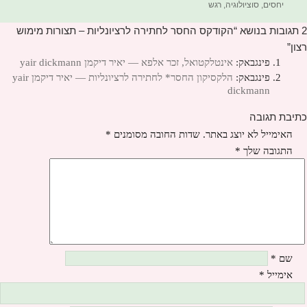
יחסים
,
סוציולוגיה
,
רגש
2 תגובות בנושא “הקודקס החסר לחתירה לרציונליות – תצורות מימוש
רצון”
פינגבאק:
אינטלקטואל, זכר אלפא — יאיר דיקמן yair dickmann
פינגבאק:
הלקסיקון החסר* לחתירה לרציונליות — יאיר דיקמן yair
dickmann
כתיבת תגובה
האימייל לא יוצג באתר.
שדות החובה מסומנים
*
התגובה שלך
*
שם
*
אימייל
*