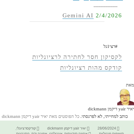
__________
Gemini AI
2/4/2026
#רצי1נל
לקסיקון חסר לחתירה לרציונליות
קודקס מהות רציונליות
מאת
יאיר yair דיקמן dickmann
כותב למחייתי, לא לפרנסתי.
כל הפוסטים מאת יאיר yair דיקמן dickmann‏
פורסם
מחבר
קטגוריות
28/06/2024
יאיר yair דיקמן dickmann
קודקסרציונלי
,
בתאריך
תגיות
תשומות מנטליות
אחיזה תודעתית
,
אינטלקט
,
אמונה ודת
,
התנהגות
,