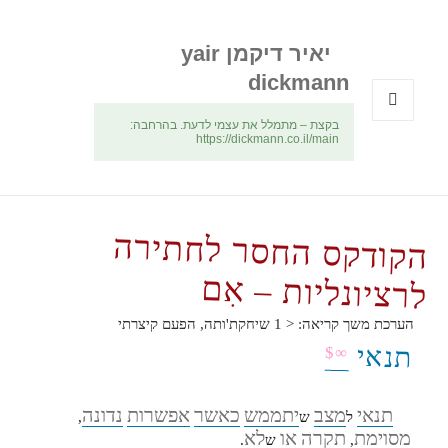
יאיר דיקמן yair
dickmann
בקצת – מתמלל את עצמי לדעת. בהרחבה:
תפריטים
https://dickmann.co.il/main
ווידג'טים
הקודקס החסר לחתירה
לרציונליות – אִם
הערכת משך קריאה:
< 1
שיחקת'ותה, הפעם קיצרתי
תנאי
∞$
תנאי
מצב
יתממש
כאשר
אפשרות
נדונה
ל
ש
,
מסוימת
תקרה
או
לא
,
ש
.