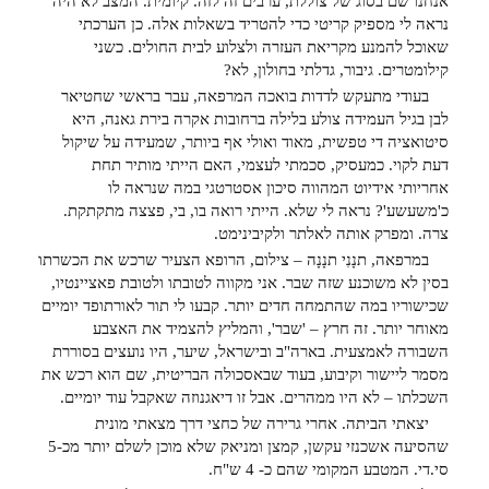
אנחנו שם בסוג של צוללת, ערבים זה לזה. קיומית. המצב לא היה
נראה לי מספיק קריטי כדי להטריד בשאלות אלה. כן הערכתי
שאוכל להמנע מקריאת העזרה ולצלוע לבית החולים. כשני
קילומטרים. גיבור, גדלתי בחולון, לא?
בעודי מתעקש לדדות בואכה המרפאה, עבר בראשי שחטיאר
לבן בגיל העמידה צולע בלילה ברחובות אקרה בירת גאנה, היא
סיטואציה די טפשית, מאוד ואולי אף ביותר, שמעידה על שיקול
דעת לקוי. כמעסיק, סכמתי לעצמי, האם הייתי מותיר תחת
אחריותי אידיוט המהווה סיכון אסטרטגי במה שנראה לו
כ'משעשע'? נראה לי שלא. הייתי רואה בו, בי, פצצה מתקתקת.
צרה. ומפרק אותה לאלתר ולקיבינימט.
במרפאה, תנָנִי תנָנָה – צילום, הרופא הצעיר שרכש את הכשרתו
בסין לא משוכנע שזה שבר. אני מקווה לטובתו ולטובת פאציינטיו,
שכישוריו במה שהתמחה חדים יותר. קבעו לי תור לאורתופד יומיים
מאוחר יותר. זה חרץ – 'שבר', והמליץ להצמיד את האצבע
השבורה לאמצעית. בארה"ב ובישראל, שיער, היו נועצים בסוררת
מסמר ליישור וקיבוע, בעוד שבאסכולה הבריטית, שם הוא רכש את
השכלתו – לא היו ממהרים. אבל זו דיאגנוזה שאקבל עוד יומיים.
יצאתי הביתה. אחרי גרירה של כחצי דרך מצאתי מונית
שהסיעה אשכנזי עקשן, קמצן ומניאק שלא מוכן לשלם יותר מכ-5
סי.די. המטבע המקומי שהם כ- 4 ש"ח.