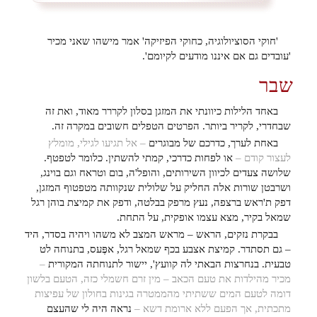
'חוקי הסוציולוגיה, כחוקי הפיזיקה' אמר מישהו שאני מכיר
'עובדים גם אם איננו מודעים לקיומם'.
שבר
באחד הלילות כיוונתי את המזגן בסלון לקררר מאוד, ואת זה
שבחדרי, לקריר ביותר. הפרטים הטפלים חשובים במקרה זה.
באחת לערך, כדרכם של מבוגרים
– אל תגיעו לגילי, מומלץ
לעצור קודם –
או לפחות כדרכי, קמתי להשתין. כלומר לטפטף.
שלושה צעדים לכיוון השירותים, והופל'ה, בום וטראח וגם בוינג,
ושרבטן שורות אלה החליק על שלולית שנקוותה מטפטוף המזגן,
דפק ת'ראש ברצפה, נעץ מרפק בבלטה, ודפק את קמיצת בוהן רגל
שמאל בקיר, מצא עצמו אופקית, על התחת.
בבקרת נזקים, הראש – מראש המצב לא משהו ויהיה בסדר, היד
– גם תסתדר. קמיצת אצבע בכף שמאל רגל, אפֶּעס, בתנוחה לט
טבעית. בנחרצות הבאתי לה קוועץ', יישור לתנוחתה המקורית
–
מכיר מהילדות את טעם הכאב – מין זרם חשמלי כזה, הטעם בלשון
דומה לטעם המים ששתיתי מהממטרה בגינות בחולון של עפיצות
מתכתית, אך הפעם ללא ארומת דשא –
נראה היה לי שהעצם