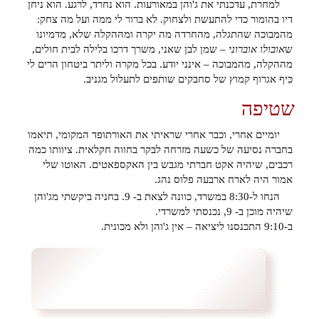
למחרת, עדכנתי את ג'והן במאורעות. הוא נחרד, לרגע. הוא ניחן
דיו בהומור כדי להתעשת ולצחוק. לא ברור לי ממה ועל מה צחק:
מהמבוכה שהתגלה, מהחרדה מה יקרה ומההקלה שלא, מדמיונו
ש
אובולו אוברוני
– שמן לבן שאני, משרך דרכו בלילה לבית חולים,
מההקלה, מהמבוכה – אינני יודע. בכל מקרה וליתר ביטחון הרים לי
כִּיף אגרוף קמוץ של סחבקים שותפים לתעלול מגניב.
שטיפה
יומיים אחרי, וכבר אחרי שראיתי את האורתופד המקומי, תיאמו
בחברה נסיעה של כשעה מזרחה לבקר בחווה חקלאית. ציוותו כמה
רכבים, שיהיה אקט חברתי מגבש בין האקספאטים. האוטו שלי
אמור היה לארח ארבעה פלוס נהג.
הנחו ל-8:30 במשרד, כוונה לצאת ב- 9. בחניה ביקשתי מג'והן
שיהיה מוכן ב- 9, נכנסתי למשרדי.
ב-9:10 התכנסנו ליציאה – אין ג'והן ולא מכונית.