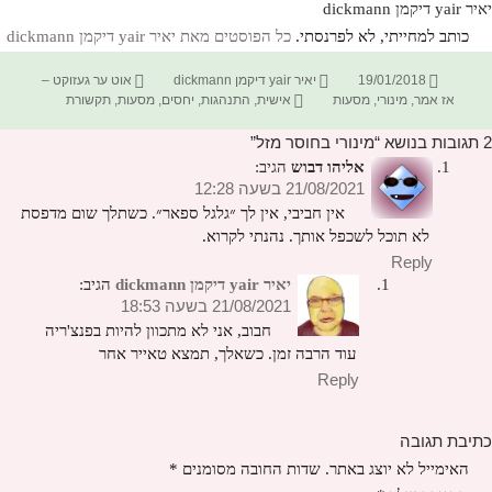
יאיר yair דיקמן dickmann
כותב למחייתי, לא לפרנסתי.
כל הפוסטים מאת יאיר yair דיקמן dickmann‏
פורסם
מחבר
קטגוריות
19/01/2018
יאיר yair דיקמן dickmann
אוט ער געזוקט –
בתאריך
תגיות
אז אמר
,
מינורי
,
מסעות
אישית
,
התנהגות
,
יחסים
,
מסעות
,
תקשורת
2 תגובות בנושא “מינורי בחוסר מזל”
אליהו דבוש
הגיב:
21/08/2021 בשעה 12:28
אין חביבי, אין לך ״גלגל ספאר״. כשתלך שום מדפסת
לא תוכל לשכפל אותך. נהנתי לקרוא.
Reply
יאיר yair דיקמן dickmann
הגיב:
21/08/2021 בשעה 18:53
חבוב, אני לא מתכוון להיות בפנצ'ריה
עוד הרבה זמן. כשאלך, תמצא טאייר אחר
Reply
כתיבת תגובה
האימייל לא יוצג באתר.
שדות החובה מסומנים
*