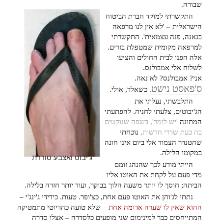
שבורה.
התקשרתי למוקד חברת הביטוח
הישראלית – 'לא אין לנו מרפאה
בגאנה, פנה עצמאית'. התקשרתי
למרפאה מקומית שמטפלת בזרים.
אלה הפנו לבית החולים והציעו
לשלוח אלי אמבולנס.
אני? אמבולנס? לא נאה.
ס'פאסט נישט
. כשאלד, אולי.
התלבשתי, נעלתי את
הג'יבוטים, צלעתי לחניה. להפתעתי
המתונה
'יש לומר', בשפה שנוקטים
בה כעת שדרי חדשות,
נוכחתי
שהטנדר הצמוד אלי ביום אינו חונה
במקומו הלילה.
ג'יבוט ואצבע סוררת
הייתי מודע לכך שהנהג זומם
מדי פעם על לקחת את האוטו אליו
הביתה; חוסך לו יותר משעה הלוך בבוקר, ועוד יותר חזרה בלילה.
נתתי לג'והן את האוטו פעם אחת, כצ'ופר. טעות. כידידי ג'ינג'י
–
ההוא שאין לו שערה אדומה אחת –
שלא טועה כהדיוטי מתמטיקה
המתייחסים כבר למינימום שני מופעים כלסדרה – אצלו סדרה