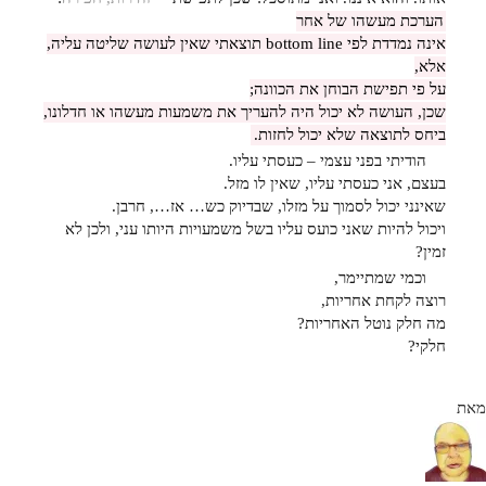
הערכת מעשהו של אחר
אינה נמדדת לפי bottom line תוצאתי שאין לעושה שליטה עליה,
אלא,
על פי תפישת הבוחן את הכוונה;
שכן, העושה לא יכול היה להעריך את משמעות מעשהו או חדלונו,
ביחס לתוצאה שלא יכול לחזות.
הודיתי בפני עצמי – כעסתי עליו.
בעצם, אני כעסתי עליו, שאין לו מזל.
שאינני יכול לסמוך על מזלו, שבדיוק כש… אז…, חרבן.
ויכול להיות שאני כועס עליו בשל משמעויות היותו עני, ולכן לא
זמין?
וכמי שמתיימר,
רוצה לקחת אחריות,
מה חלק נוטל האחריות?
חלקי?
מאת