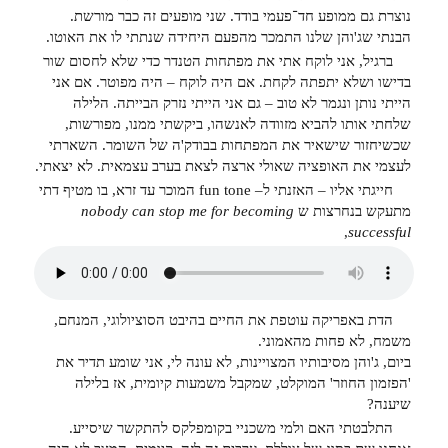
נוצרת גם ממופע חד־פעמי בודד. שני מופעים זה כבר מורשת.
הבנתי שג'והן שלנו התמכר מהפעם היחידה שנתתי לו את האוטו.
ברגיל, אני לוקח אתי את מפתחות הטנדר כדי שלא לחסום שור
בדישו ושלא יתפתה לקחת. אם היה לוקח – היה מפוטר. אם אני
הייתי נותן ונגמר לא טוב – גם אני הייתי נזרק הבייתה. הלילה
שלחתי אותו להביא מזוודה לאנשהו, ביקשתי ממנו, מפורשות,
שכשיחזור שישאיר את המפתחות בבודק'ה של השומר. השארתי
לעצמי את האופציה שאולי ארצה לצאת בערב עצמאית. לא יצאתי.
חייגתי אליו – האזנתי ל– fun tone המוכר עד זרא, בו מטיף דתי
מתעקש בנחרצות ש
nobody can stop me for becoming
,
successful
הדת באפריקה עוטפת את החיים בהיבט הסוציולוגי, המנחם,
משמח, לא פחות מהאמוני.
ביום, ג'והן מסיבותיו המצויינות, לא עונה לי, אני שומע תדיר את
'הפזמון החוזר' המוקלט, שמקבל משמעות קיומית, אז בלילה
שיענה?
התלבטתי האם ולמי משכניי בקומפלקס להתקשר שיסייע.