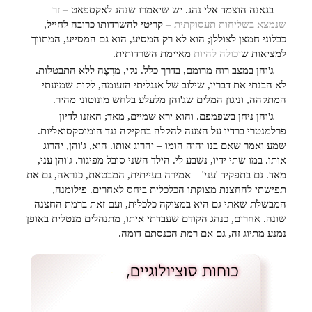
בגאנה הוצמד אלי נהג. יש שיאמרו שנהג לאקספאט
– זר
שנמצא בשליחות תעסוקתית –
קריטי להשרדותו כרובה לחייל,
כבלוני חמצן לצוללן; הוא לא רק המסיע, הוא גם המסייע, המתווך
למציאות ש
יכולה להיות
מאיימת השרדותית.
ג'והן במצב רוח מרומם, בדרך כלל. נקי, מרָצֶה ללא התבטלות.
לא הבנתי את דבריו, שילוב של אנגליתי הזעומה, לקות שמיעתי
המתקהה, וניגון המלים שג'והן מלעלע בלחש מונוטוני מהיר.
ג'והן ניחן בשפמפם. והוא ירא שמיים, מאד; האזנו לדיון
פרלמנטרי ברדיו על הצעה להקלה בחקיקה נגד הומוסקסואליות.
שמע ואמר שאם בנו יהיה הומו – יהרוג אותו. הוא, ג'והן, יהרוג
אותו. במו שתי ידיו, נשבע לי. הילד השני סובל מפיגור. ג'והן עני,
מאד. גם בתפקיד 'עני' – אמירה בעייתית, המבטאת, כנראה, גם את
תפישתי להחצנת מצוקתו הכלכלית ביחס לאחרים. פילומנה,
המבשלת שאתי גם היא במצוקה כלכלית, ועם זאת ברמת החצנה
שונה. אחרים, כנהג הקודם שעבדתי איתו, מתנהלים מנטלית באופן
נמנע מתיוג זה, גם אם רמת הכנסתם דומה.