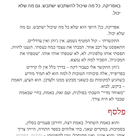
באפריקה, כל מה שיכול להשתבש ישתבש. גם מה שלא
יכול.
אפריקה, כן? היופי הוא שלא כל מה שיכול ישתבש. גם מה
שלא יכול.
התקשרתי – קול המטיף נשמע. אין ג'והן ואין ערדליים.
התאפסנו על רכב אחר. הבכתי את עצמי כמה כעסתי. הגענו לחווה,
תפסתי אותו טלפונית. לא, לא שטפתי אותי אותו. 'שטפתי את
המכונית', הסביר למה לא נמצא.
ג'והן התקשר אלי כעבור דקה – בדרך כלל אין לו קרדיט
בפריפייד, אלה סיבותיו הטובות ל-למה הוא לא תמיד מודיע
כשהגיע למקומות גם כשאני מבקש ממנו ולעדכן. הוא הציע, האמת
– ביקש, לבוא.
"מאוחר מדיי" השבתי בפולנית, ועם זאת, באמת, בחיי שבאמת
שכבר לא היה צורך.
פלסף
והוא באמת השתדל. באמת רצה, וחירבן פעמיים בסלון,
בסמיכות, במקרים שאני, בחי אלוהים בספר התורה, הייתי צריך
אותו. והוא איננו. ואני מתוסכל: שכן לתפישתי –
זהירות, חפירה
: