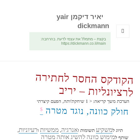
יאיר דיקמן yair
dickmann
בקצת – מתמלל את עצמי לדעת. בהרחבה:
תפריטים
https://dickmann.co.il/main
ווידג'טים
הקודקס החסר לחתירה
לרציונליות – יריב
הערכת משך קריאה:
< 1
שיחקת'ותה, הפעם קיצרתי
חולק כוונה, נוגד מטרה
$
משקיע
אנרגיה
ממשיות
רעיוניות
תיוג ל
תשומות ו
,
ו
,
מימוש
כוונה
להשיג
אותה
מטרה
שותף ל