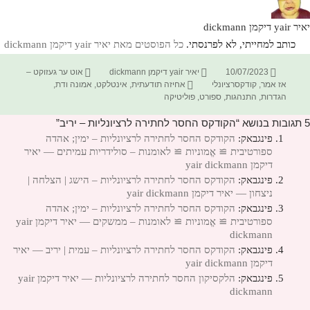
יאיר yair דיקמן dickmann
כותב למחייתי, לא לפרנסתי.
כל הפוסטים מאת יאיר yair דיקמן dickmann‏
פורסם
מחבר
קטגוריות
10/07/2023
יאיר yair דיקמן dickmann
אוט ער געזוקט –
בתאריך
תגיות
אז אמר
,
קודקסרציונלי
אחיזה תודעתית
,
אינטלקט
,
אמונה ודת
,
הגדרות
,
התנהגות
,
ספורט
,
פוליטיקה
5 תגובות בנושא “הקודקס החסר לחתירה לרציונליות – יריב”
פינגבאק:
הקודקס החסר לחתירה לרציונליות – ימין; אהדה
ספורטיבית ≅ אֱמוניות ≅ לאומנות – סולידריות עמיתים — יאיר
דיקמן yair dickmann
פינגבאק:
הקודקס החסר לחתירה לרציונליות – הישג | הצלחה |
ניצחון — יאיר דיקמן yair dickmann
פינגבאק:
הקודקס החסר לחתירה לרציונליות – ימין; אהדה
ספורטיבית ≅ אֱמוניות ≅ לאומנות – ממשקים — יאיר דיקמן yair
dickmann
פינגבאק:
הקודקס החסר לחתירה לרציונליות – עמית | יריב — יאיר
דיקמן yair dickmann
פינגבאק:
הלקסיקון החסר לחתירה לרציונליות — יאיר דיקמן yair
dickmann