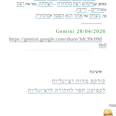
מימוש
רצון
מתחרה
הצלחה
רצון
באופן ש
–
, נוגד את
אחרים
יריביו
ה
–
,
ניצחון
אחד
הוא
הפסד
מתחריו
כך,
של
ל
.
__________
Gemini 28/04/2026
https://gemini.google.com/share/3dc39c09d
0e0
#רצי1נל
קודקס מהות רציונליות
לקסיקון חסר לחתירה לרציונליות
מאת