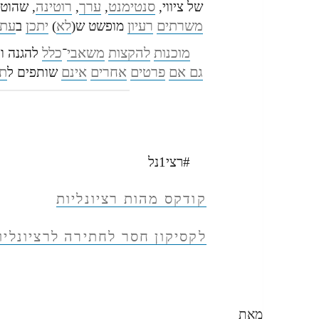
סנטימנט
ערך
רוטינה
של ציווי,
,
,
, שהוטמ
משרתים
רעיון
לא
יתכן
עתי
מופשט ש(
)
ב
מוכנות
להקצות
משאבי
כלל
־
להגנה ול
גם אם
פרטים
אחרים
אינם
ת
שותפים ל
#רצי1נל
קודקס מהות רציונליות
לקסיקון חסר לחתירה לרציונליו
מאת