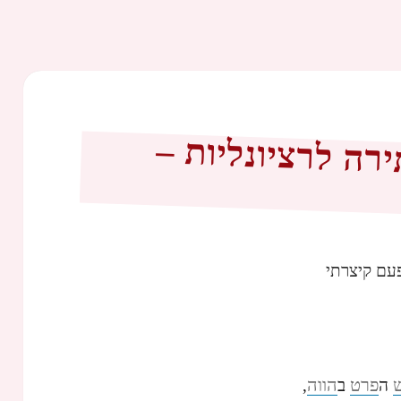
ה לרציונליות –
עם קיצרתי
פרט
הווה
ה
ב
,