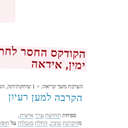
הקודקס החסר לחתיר
ימין, אידאה
הערכת משך קריאה:
< 1
שיחקת'ותה, הפ
הקרבה למען רעיון
תחושת
ערך
אישית
ספיחת
,
הקרבת
טובין
החלת
מגבלות
חופש
מ
,
על