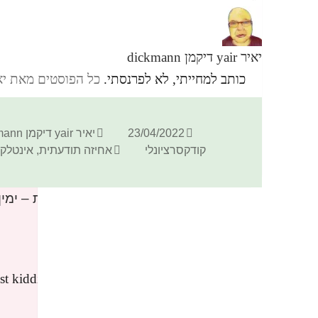
יאיר yair דיקמן dickmann
כותב למחייתי, לא לפרנסתי.
כל הפוסטים מאת יאיר yair דיקמן ann
פורסם
מחבר
23/04/2022
יאיר yair דיקמן dickmann
בתאריך
תגיות
קודקסרציונלי
אחיזה תודעתית
,
אינטלק
4 תגובות בנושא “הקודקס החסר לחתירה לרציונליות – ימין, אידאה”
Binance开户
הגיב:
20/05/2026 בשעה 22:59
. Just kidding, mainly because I had some doubts
after reading the article.