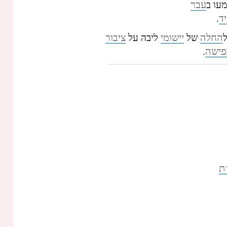
עבר
עו ב
ד
.
החלה
יישומי
ציבור
של
ליבה על
פישה
.
ת