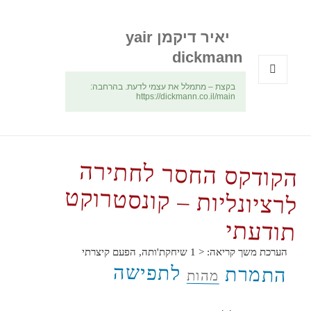
יאיר דיקמן yair
dickmann
בקצת – מתמלל את עצמי לדעת. בהרחבה:
תפריטים
https://dickmann.co.il/main
ווידג'טים
הקודקס החסר לחתירה
לרציונליות – קונסטרוקט
תודעתי
הערכת משך קריאה:
< 1
שיחקת'ותה, הפעם קיצרתי
לתפישה
התמרת
מהות