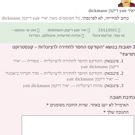
יאיר yair דיקמן dickmann
כותב למחייתי, לא לפרנסתי.
כל הפוסטים מאת יאיר yair דיקמן dickmann‏
פורסם
מחבר
קטגוריות
23/11/2021
יאיר yair דיקמן dickmann
אוט ער געזוקט –
בתאריך
תגיות
אז אמר
,
קודקסרציונלי
אחיזה תודעתית
,
אינטלקט
,
הגדרות
3 תגובות בנושא “הקודקס החסר לחתירה לרציונליות – קונסטרוקט
תודעתי”
פינגבאק:
הקודקס החסר לחתירה לרציונליות – מסורת — יאיר
דיקמן yair dickmann
פינגבאק:
הקודקס החסר לחתירה לרציונליות – סדר חברתי כ'אמנה'
— יאיר דיקמן yair dickmann
פינגבאק:
מהות רציונליות — יאיר דיקמן yair dickmann
כתיבת תגובה
האימייל לא יוצג באתר.
שדות החובה מסומנים
*
התגובה שלך
*