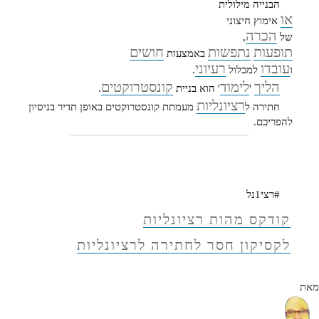
הבנייה מילולית
או
אימוץ חיצוני
הכרה
של
,
תופעות
נתפשות
חושים
באמצעות
עובדו
רעיוני
ו
למכלול
.
הליך
לימוד
קונסטרוקטים
'
' הוא בניית
.
רציונליות
חתירה ל
מעמתת קונסטרוקטים באופן תדיר בניסיון
להפריכם.
#רצי1נל
קודקס מהות רציונליות
לקסיקון חסר לחתירה לרציונליות
מאת