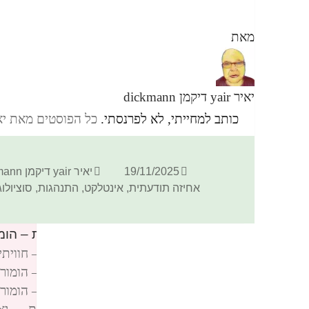
מאת
יאיר yair דיקמן dickmann
כותב למחייתי, לא לפרנסתי.
כל הפוסטים מאת יאיר yair דיקמן ann
פורסם
מחבר
19/11/2025
יאיר yair דיקמן dickmann
בתאריך
אחיזה תודעתית
,
אינטלקט
,
התנהגות
,
סוציולוג
4 תגובות בנושא “הקודקס החסר לחתירה לרציונליות – הומור”
פינגבאק:
הקודקס החסר לחתירה לרציונליות – חוויתיות פנוי — 
פינגבאק:
הקודקס החסר לחתירה לרציונליות – הומור, איכות מ
פינגבאק:
הקודקס החסר לחתירה לרציונליות – הומור | קומי — י