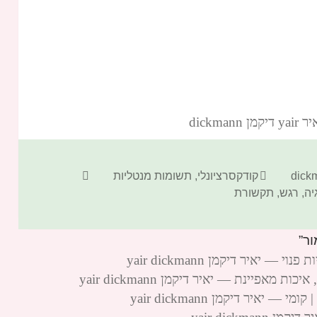
dickm‏
קטגוריות
תגיות
קודקסרציונלי
,
תשומות מנטליות
יה
,
רגש
,
תקשורת
יאיר דיקמן yair dickmann
אפיינת — יאיר דיקמן yair dickmann
איר דיקמן yair dickmann