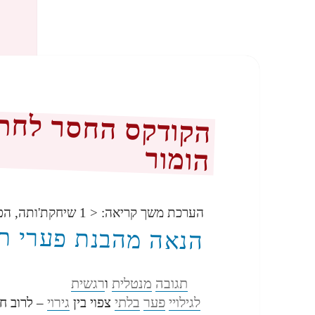
הקודקס החסר לחתיר
הומור
הערכת משך קריאה:
< 1
שיחקת'ותה, הפ
הנאה מהבנת פערי 
תגובה
מנטלית
רגשית
ו
לגילויי
פער
בלתי
גירוי
צפוי בין
– לרוב חז