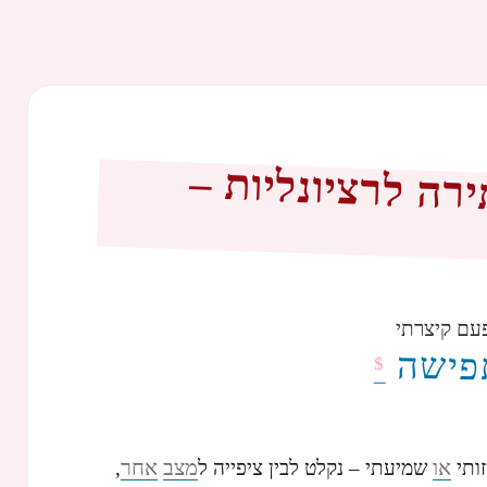
ה לרציונליות –
עם קיצרתי
תפישה
$
או
מצב
אחר
ותי
שמיעתי – נקלט לבין ציפייה ל
,