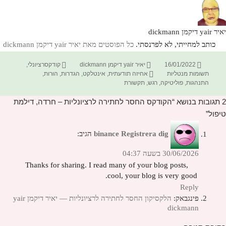
יאיר yair דיקמן dickmann
כותב למחייתי, לא לפרנסתי.
כל הפוסטים מאת יאיר yair דיקמן dickmann‏
פורסם
מחבר
קטגוריות
16/01/2022
יאיר yair דיקמן dickmann
קודקסרציונלי
,
בתאריך
תגיות
תשומות מנטליות
אחיזה תודעתית
,
אינטלקט
,
הגדרות
,
הורות
,
התנהגות
,
פוליטיקה
,
רגש
,
תקשורת
2 תגובות בנושא “הקודקס החסר לחתירה לרציונליות – חרדה, דילמת
טיפול”
binance Registrera dig
הגיב:
30/06/2026 בשעה 04:37
Thanks for sharing. I read many of your blog posts,
cool, your blog is very good.
Reply
פינגבאק:
הלקסיקון החסר לחתירה לרציונליות — יאיר דיקמן yair
dickmann