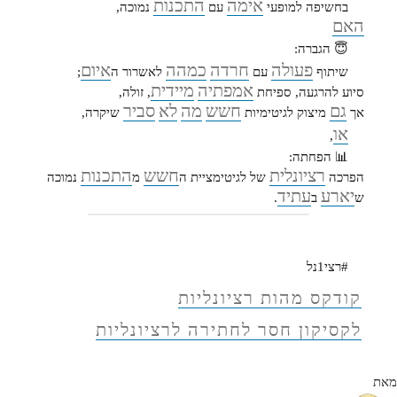
אימה
התכנות
בחשיפה למופעי
עם
נמוכה,
האם
😇 הגברה:
פעולה
חרדה
כמהה
איום
שיתוף
עם
לאשרור ה
;
אמפתיה
מיידית
סיוע להרגעה, ספיחת
, זולה,
גם
חשש
מה
לא
סביר
אך
מיצוק לגיטימיות
שיקרה,
או
,
📊 הפחתה:
רציונלית
חשש
התכנות
הפרכה
של לגיטימציית ה
מ
נמוכה
יארע
עתיד
ש
ב
.
#רצי1נל
קודקס מהות רציונליות
לקסיקון חסר לחתירה לרציונליות
מאת