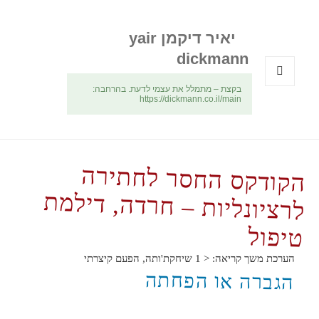
יאיר דיקמן yair
dickmann
בקצת – מתמלל את עצמי לדעת. בהרחבה:
תפריטים
https://dickmann.co.il/main
ווידג'טים
הקודקס החסר לחתירה
לרציונליות – חרדה, דילמת
טיפול
הערכת משך קריאה:
< 1
שיחקת'ותה, הפעם קיצרתי
הגברה או הפחתה