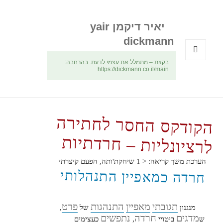
יאיר דיקמן yair
dickmann
בקצת – מתמלל את עצמי לדעת. בהרחבה:
תפריטים
https://dickmann.co.il/main
ווידג'טים
הקודקס החסר לחתירה
לרציונליות – חרדתיות
הערכת משך קריאה:
< 1
שיחקת'ותה, הפעם קיצרתי
חרדה כמאפיין התנהלותי
תגובתי
מאפיין
התנהגות
פרט
מנגנון
של
,
מדגים
חרדה
נתפשים
ש
ביטויי
,
כעצימים