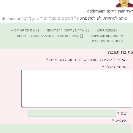
יאיר yair דיקמן dickmann
כותב למחייתי, לא לפרנסתי.
כל הפוסטים מאת יאיר yair דיקמן dickmann‏
פורסם
מחבר
קטגוריות
20/07/2024
יאיר yair דיקמן dickmann
אוט ער געזוקט –
בתאריך
תגיות
אז אמר
,
קודקסרציונלי
אחיזה תודעתית
,
אינטלקט
,
אישיות
,
הגדרות
,
הורות
,
התנהגות
,
רגש
כתיבת תגובה
האימייל לא יוצג באתר.
שדות החובה מסומנים
*
התגובה שלך
*
שם
*
אימייל
*