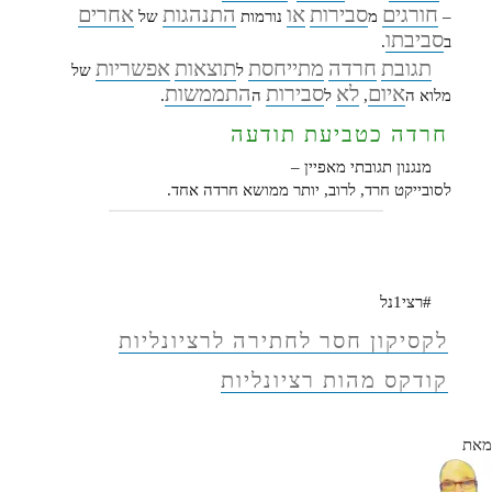
חורגים
סבירות
או
התנהגות
אחרים
–
מ
נורמות
של
סביבתו
ב
.
תגובת
חרדה
מתייחסת
תוצאות
אפשריות
ל
של
איום
לא
סבירות
התממשות
מלוא ה
,
ל
ה
.
חרדה כטביעת תודעה
מנגנון תגובתי מאפיין –
לסובייקט חרד, לרוב, יותר ממושא חרדה אחד.
#רצי1נל
לקסיקון חסר לחתירה לרציונליות
קודקס מהות רציונליות
מאת