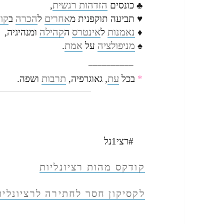
הזדהות רגשית
♣ כונסים
,
אחרים
הכרה
קו
♥ תביעה תוקפנית מ
ל
ב
נאמנות
אינטרס
קהילה
♦
ל
ה
ומנהיגיה,
מניפולציה
אמת
♠
על
.
––––––––––
עת
תרבות
*
בכל
, גאוגרפיה,
ושפה.
#רצי1נל
קודקס מהות רציונליות
לקסיקון חסר לחתירה לרציונליו