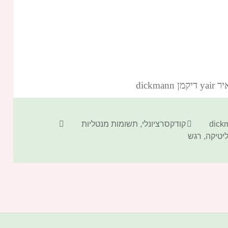
dickm‏
קטגוריות
תגיות
קודקסרציונלי
,
תשומות מנטליות
יטיקה
,
רגש