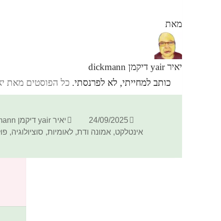
מאת
יאיר yair דיקמן dickmann
כותב למחייתי, לא לפרנסתי.
כל הפוסטים מאת יאיר yair דיקמן ann
פורסם
מחבר
24/09/2025
יאיר yair דיקמן dickmann
בתאריך
אינטלקט
,
אמונה ודת
,
לאומיות
,
סוציולוגיה
,
פול
כתיבת תגובה
האימייל לא יוצג באתר.
שדות החובה מסומנים
*
התגובה שלך
*