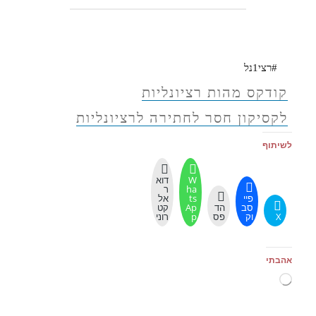
#רצי1נל
קודקס מהות רציונליות
לקסיקון חסר לחתירה לרציונליות
לשיתוף
W
דוא
ha
ר
פיי
ts
אל
סב
הד
Ap
קט
X
וק
פס
p
רוני
אהבתי
טוען...