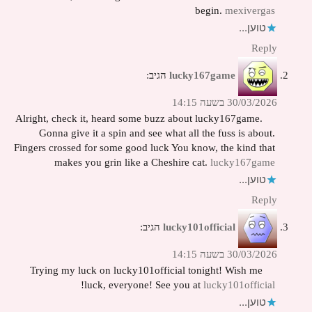
begin.
mexivergas
טוען...
Reply
lucky167game
הגיב:
30/03/2026 בשעה 14:15
Alright, check it, heard some buzz about lucky167game.
Gonna give it a spin and see what all the fuss is about.
Fingers crossed for some good luck You know, the kind that
makes you grin like a Cheshire cat.
lucky167game
טוען...
Reply
lucky101official
הגיב:
30/03/2026 בשעה 14:15
Trying my luck on lucky101official tonight! Wish me
!
luck, everyone! See you at
lucky101official
טוען...