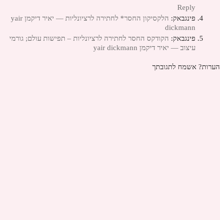
Reply
פינגבאק:
הלקסיקון החסר* לחתירה לרציונליות — יאיר דיקמן yair
dickmann
פינגבאק:
הקודקס החסר לחתירה לרציונליות – תפישות עולם; גורמי
עיצוב — יאיר דיקמן yair dickmann
הערות? אשמח לתגובתך