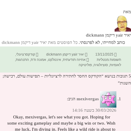
מאת
יאיר yair דיקמן dickmann
כותב למחייתי, לא לפרנסתי.
כל הפוסטים מאת יאיר yair דיקמן dickmann‏
פורסם
מחבר
קטגוריות
13/11/2025
יאיר yair דיקמן dickmann
קודקסרציונלי
,
בתאריך
תגיות
תשומות מנטליות
אחיזה תודעתית
,
אינטלקט
,
אמונה ודת
,
התנהגות
,
לאומיות
,
סוציולוגיה
,
פוליטיקה
5 תגובות בנושא “הקודקס החסר לחתירה לרציונליות – תפישות עולם, רכישה;
השגות”
mexivergas
הגיב:
30/03/2026 בשעה 14:16
Okay, mexivergas, let's see what you got. Hoping for
some exciting gameplay and maybe a big win or two. Wish
me luck, I'm diving in. Feels like a wild ride is about to