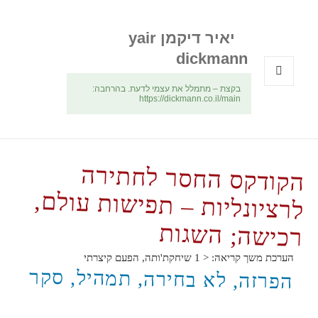
יאיר דיקמן yair
dickmann
בקצת – מתמלל את עצמי לדעת. בהרחבה:
תפריטים
https://dickmann.co.il/main
ווידג'טים
הקודקס החסר לחתירה
לרציונליות – תפישות עולם,
רכישה; השגות
הערכת משך קריאה:
< 1
שיחקת'ותה, הפעם קיצרתי
הפרזה, לא בחירה, תמהיל, סקר