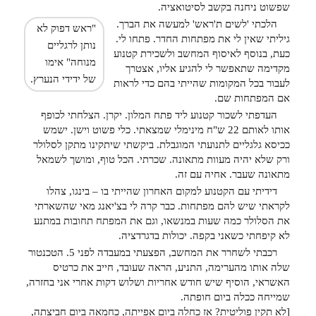
שפשוט ניחנה בקשב לסיטואציה.
הלכתי 'לשים ת'ראש' למעשה את הברך.
"ראש דפוק לא
גיליתי שאין לי את מפתחות החדר. פתחו לי.
נותן לרגליים
כעת, בנוסף לאיסוף המחשב ולשכירת קטנוע
מנוחה" אימו
מקדימה שתאפשר לי להגיע אליו, אצטרך
של ידידי הנערץ.
לעבור בכל המקומות שהייתי בהם כדי לראות
אם המפתחות שם.
העדפתי לשכור קטנוע ליד פתח המלון. יקרן. הצלחתי לכופף
אותו לאותם 22 ש"ח מינימלי שמצאתי. כלי פשוט וישן. ישמש
ככיסא גלגליים לתנועתי המוגבלת. ביקשתי שיתקינו מתקן לסלולר
ורק שלא יהיה מעוות מתאונה. שכרתי. הכל טוף, ומושך לשמאל
מתאונה שעבר. אחיה עם זה.
דידיתי עם הקטנוע למקום האחרון שהייתי בו – בינגו, צהלו
לקראתי שיש להם מפתחות. כבר קרה לי בצ'יאנג מאי שהשארתי
את הסלולר כמה שעות במנשאו, וגם את המפתח תחובות במתנע
לא קיפחתי כשאני בקפה. יכולות בדגרדציה.
רכבתי לשחרר את המחשב, הפצעתי במעבדה לפני 5. הטכנטור
שלה אותו מהערימה, התניע, הראה שעובד, חייב את כרטיס
האשראי, הוסיף שיש חודש אחריות ושלוש דקות אחרי אני בחזרה,
שמייחה ככלה ביום חופתה.
[לא תקין פוליטית? אז כחלה ביום אפייתה, כחמאה ביום חביצתה,