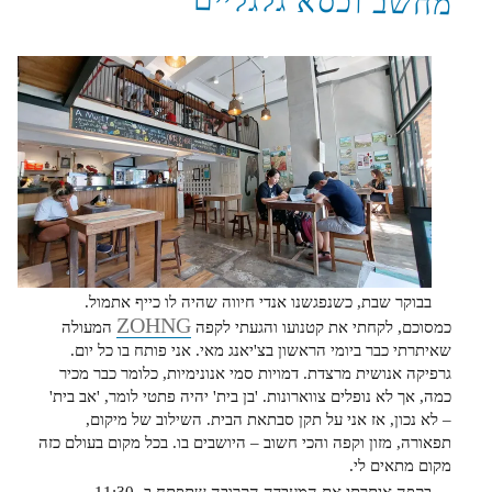
מחשב וכסא גלגליים
בבוקר שבת, כשנפגשנו אנדי חיווה שהיה לו כייף אתמול.
ZOHNG
כמסוכם, לקחתי את קטנועו והגעתי לקפה
המעולה
שאיתרתי כבר ביומי הראשון בצ'יאנג מאי. אני פותח בו כל יום.
גרפיקה אנושית מרצדת. דמויות סמי אנונימיות, כלומר כבר מכיר
כמה, אך לא נופלים צווארונות. 'בן בית' יהיה פתטי לומר, 'אב בית'
– לא נכון, אז אני על תקן סבתאת הבית. השילוב של מיקום,
תפאורה, מזון וקפה והכי חשוב – היושבים בו. בכל מקום בעולם כזה
מקום מתאים לי.