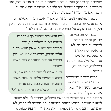
שניצתה כך כבתה; הזמין אותי שכשאהיה בארה"ב אבו לאוהיו, ואני
הזמנתי אותו לבקר בישראל. אתפלא אם נשמע בעתיד אחד על
השני. אם כן – מייחל שבנסיבות טובות.
בשונה מהאפריקאים ומהדרום אמריקאים, המזרח אסיאתיים
אינם אנשי שיח. הם חרוצים – בעשייה מתמדת, בייצור, הפקה, אין
(לי) איתם דיסקוס על המטא של הדברים. לפחות לא לי.
ישבתי לקפה במקום
יש האומרים שבשל כך שהדתות
קטנטן נחמד. ניסיתי
במזרח אסיה נטולות אל, ערכי
לכתוב על הסלולר. לא
המוסר שם שונים – אין חשש מכוח
מתאימה לי הקלדה
עליון מארגן, שיתגמל או יעניש. לכן
אינטנסיבית על מסך –
פרטים עסוקים ברווחתם ללא חשש
עניין של גיל. מעדיף לתת
במקלדת, רצוי מכנית,
'מוסרי'.
נוקשת.
האם שמת לב שהיהדות מקשה, לא
דמות צעירה וסמכותית
רוצה שיתגיירו אליה. הנצרות מאוד
– מנהלת את הסיטואציה
רוצה שיתנצרו, הבודהיזם אדיש
במקום, ניגשה אלי, שאלה
לדתך, והאיסלם יהרוג אותך אם לא?
אם הרמקול הנייד שהפיק
מוזיקת פופ קלה שחלק איתי את השולחן, מפריע לי. ללא שהות
למענה תשובתי המתמהמהת הסיטה אותו. הודיתי לה בחום, לא
יודע אם החצנתי אותות מצוקה – לא נאה לי להיתפש ככזה, או