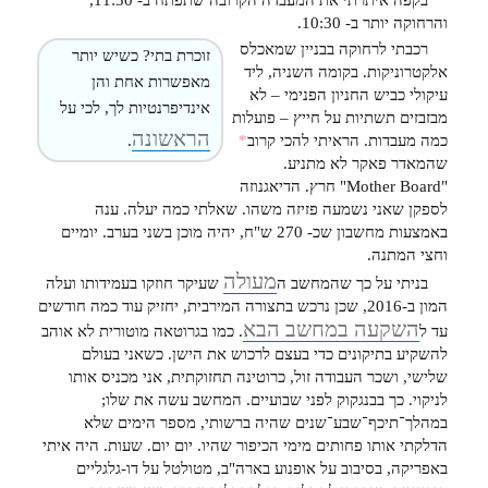
בקפה איתרתי את המעבדה הקרובה שתפתח ב- 11:30,
והרחוקה יותר ב- 10:30.
רכבתי לרחוקה בבניין שמאכלס
זוכרת בתי? כשיש יותר
אלקטרוניקות. בקומה השניה, ליד
מאפשרות אחת והן
עיקולי כביש החניון הפנימי – לא
אינדיפרנטיות לך, לכי על
מבזבזים תשתיות על חייץ – פועלות
הראשונה
כמה מעבדות. הראיתי להכי קרוב
*
.
שהמאדר פאקר לא מתניע.
"Mother Board" חרץ. הדיאגנוזה
לספקן שאני נשמעה פזיזה משהו. שאלתי כמה יעלה. ענה
באמצעות מחשבון שכ- 270 ש"ח, יהיה מוכן בשני בערב. יומיים
וחצי המתנה.
מעולה
בניתי על כך שהמחשב ה
שעיקר חוזקו בעמידותו ועלה
המון ב-2016, שכן נרכש בתצורה המירבית, יחזיק עוד כמה חודשים
השקעה במחשב הבא
עד ל
. כמו בגרוטאה מוטורית לא אוהב
להשקיע בתיקונים כדי בעצם לרכוש את הישן. כשאני בעולם
שלישי, ושכר העבודה זול, כרוטינה תחזוקתית, אני מכניס אותו
לניקוי. כך בבנגקוק לפני שבועיים. המחשב עשה את שלו;
במהלך־תיכף־שבע־שנים שהיה ברשותי, מספר הימים שלא
הדלקתי אותו פחותים מימי הכיפור שהיו. יום יום. שעות. היה איתי
באפריקה, בסיבוב על אופנוע בארה"ב, מטולטל על דו-גלגליים