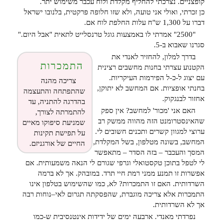
קופצניים. נצרכתי להחליף מקלדת ולוח עכבר משימוש יתר.
כן זכרתי, ואולי אני טועה, ולא שזו חלופה פרקטית, בלנובו ישראל
דברו על 1,300 ש"ח עלות החלפת לוח אם.
"2500" אמרתי לו באמצעות גוגל טרנסלייט לתאית "אבל היום."
סגרנו שאבוא ב-5.
בדרך למלון, להחזיר לאנדי את
התמכרות
הקטנוע עצרתי בחנות מחשבים רצינית
עם יצוג ל-כ-ל הפירמות העיקריות.
צריכה מהנה
בחנתי אופציות. אם המחשב לא יתוקן,
שהתפתחה והתעצמה
אחזור לבנגקוק.
בהדרגה להתניה, עד
האם אני 'מכור' למחשב? אין ספק
להתמרתה לצורך,
שהאינסטרומנט הזה מהווה ממשק רב
שמניעת סיפוקו מאיים
ערוצי למגוון קשרים ותכנים חשובים לי.
על תפישת תקינות
המחשב, בשונה מטלפון, בשל המקלדת,
החיים של אורגניזם.
המסך והעכבר – בזה הסדר – מתאפשר
לי לטפל בתוכן טקסטואלי וגרפי שגורם לי הנאה משמעותית. אם
אפשרות זו תמנע ממני רמת חיי תרד. במובהק. אך לא ברמה
השרדותית. האם זו התמכרות? לא, כמו שהשימוש בטלפון אינו
התמכרות אלא צריכה מוגברת, שהפסקתה תגרום לאי–נוחות רבה
אך לא השרדותית.
נפרדתי מאנדי. ארבעה ימים של ידידות אינטנסיבית ש-כמו