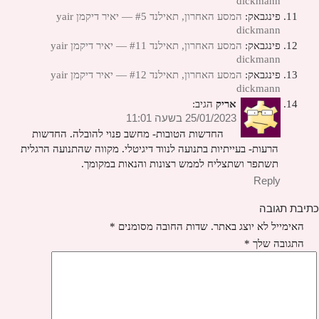
dickmann
פינגבאק:
המסע האחרון, תאילנד #5 — יאיר דיקמן yair
dickmann
פינגבאק:
המסע האחרון, תאילנד #11 — יאיר דיקמן yair
dickmann
פינגבאק:
המסע האחרון, תאילנד #12 — יאיר דיקמן yair
dickmann
אריק
הגיב:
25/01/2023 בשעה 11:01
החדשות הטובות- מחשב פנוי להובלה. החדשות
הרעות- בעייתיות בתנועה לנווד דיגיטלי. מקווה שהתנועה הרגלית
תשתפר ושתצליח לממש רצונות והנאות במקומך.
Reply
כתיבת תגובה
האימייל לא יוצג באתר.
שדות החובה מסומנים
*
התגובה שלך
*