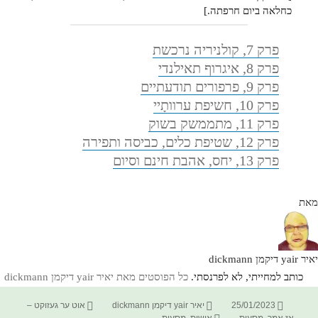
כחלאה ביום חרפתה.]
פרק 7, קולניריה נרכשת
פרק 8, איגרוף תאילנדי
פרק 9, פרפורים תודעתיים
פרק 10, חשיפת ערוותָיי
פרק 11, מתממשק בשוק
פרק 12, שטיפת כלים, כביסה ותפירה
פרק 13, יחס, אהבת חינם וסיום
מאת
יאיר yair דיקמן dickmann
כותב למחייתי, לא לפרנסתי.
כל הפוסטים מאת יאיר yair דיקמן dickmann‏
פורסם
מחבר
קטגוריות
25/01/2023
יאיר yair דיקמן dickmann
אוט ער געזוקט –
בתאריך
תגיות