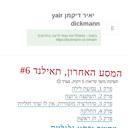
יאיר דיקמן yair
dickmann
בקצת – מתמלל את עצמי לדעת. בהרחבה:
תפריטים
https://dickmann.co.il/main
ווידג'טים
המסע האחרון, תאילנד #6
הערכת משך קריאה:
5
דקות, בערך 🙂
פרק 1, נסיעת לילה
פרק 2, השקעה גרועה
פרק 3, סידורציה מוטורית; אין לו שתי חוליות
פרק 4, החלקה
פרק 5, לג ראשון