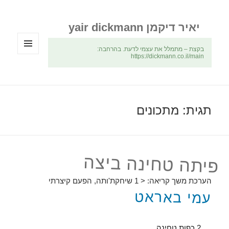
יאיר דיקמן yair dickmann
בקצת – מתמלל את עצמי לדעת. בהרחבה:
https://dickmann.co.il/main
תפריטים
ווידג'טים
תגית:
מתכונים
פיתה טחינה ביצה
הערכת משך קריאה:
< 1
שיחקת'ותה, הפעם קיצרתי
עמי באראט
2 כפות טחינה