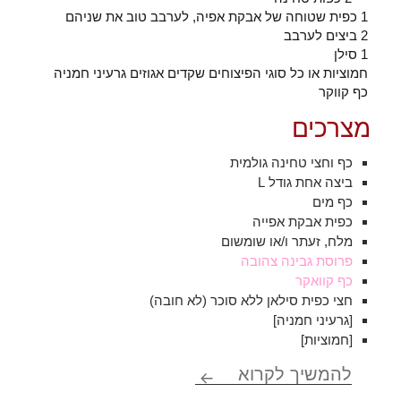
1 כפית שטוחה של אבקת אפיה, לערבב טוב את שניהם
2 ביצים לערבב
1 סילן
חמוציות או כל סוגי הפיצוחים שקדים אגוזים גרעיני חמניה
כף קווקר
מצרכים
כף וחצי טחינה גולמית
ביצה אחת גודל L
כף מים
כפית אבקת אפייה
מלח, זעתר ו/או שומשום
פרוסת גבינה צהובה
כף קוואקר
חצי כפית סילאן ללא סוכר (לא חובה)
[גרעיני חמניה]
[חמוציות]
פיתה טחינה ביצה
להמשיך לקרוא