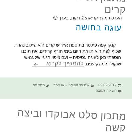
קרים
הערכת משך קריאה:
2
דקות, בערך 🙂
עוגה בחושה
קנקן קפה פילטר בתוספת אייריש קרים הוא שילוב נהדר,
שכיף לפתוח איתו את היום בימי חורף קרירים. את תוכנו
הוספתי כאן לעוגה עסיסית – ועם ציפוי חגיגי של גנאש
מתכון אספרסו וא
להמשיך לקרוא
שוקולד למשקיענים.
פורסם
קטגוריות
תגיות
09/02/2017
אוט ער געזוקט – אז אמר
מתכונים
בתאריך
עבור מתכון אספרסו ואייריש קרים
השאירו תגובה
מתכון סלט אבוקדו וביצה
קשה