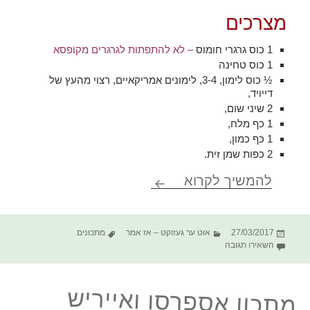
מצרכים
1 כוס גרגרי חומוס
– לא להתפתות לגרגרים מקופסא
1 כוס טחינה
½ כוס לימון, 3-4, לימונים אמריקאיים, רצוי מהעץ של
דייויד,
2 שיני שום,
1 כף מלח,
1 כף כמון,
2 כפות שמן זית.
Rich Hummus
להמשיך לקרוא
פורסם
קטגוריות
תגיות
27/03/2017
אוט ער געזוקט – אז אמר
מתכונים
בתאריך
עבור Rich Hummus
השאירו תגובה
מתכון אספרסו ואייריש