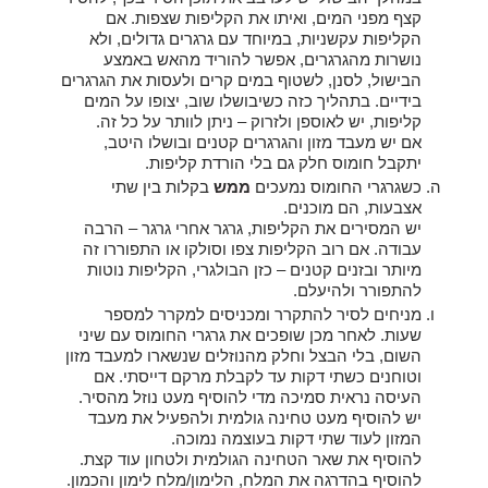
קצף מפני המים, ואיתו את הקליפות שצפות. אם
הקליפות עקשניות, במיוחד עם גרגרים גדולים, ולא
נושרות מהגרגרים, אפשר להוריד מהאש באמצע
הבישול, לסנן, לשטוף במים קרים ולעסות את הגרגרים
בידיים. בתהליך כזה כשיבושלו שוב, יצופו על המים
קליפות, יש לאוספן ולזרוק – ניתן לוותר על כל זה.
אם יש מעבד מזון והגרגרים קטנים ובושלו היטב,
יתקבל חומוס חלק גם בלי הורדת קליפות.
כשגרגרי החומוס נמעכים
ממש
בקלות בין שתי
אצבעות, הם מוכנים.
יש המסירים את הקליפות, גרגר אחרי גרגר – הרבה
עבודה. אם רוב הקליפות צפו וסולקו או התפוררו זה
מיותר ובזנים קטנים – כזן הבולגרי, הקליפות נוטות
להתפורר ולהיעלם.
מניחים לסיר להתקרר ומכניסים למקרר למספר
שעות. לאחר מכן שופכים את גרגרי החומוס עם שיני
השום, בלי הבצל וחלק מהנוזלים שנשארו למעבד מזון
וטוחנים כשתי דקות עד לקבלת מרקם דייסתי. אם
העיסה נראית סמיכה מדי להוסיף מעט נוזל מהסיר.
יש להוסיף מעט טחינה גולמית ולהפעיל את מעבד
המזון לעוד שתי דקות בעוצמה נמוכה.
להוסיף את שאר הטחינה הגולמית ולטחון עוד קצת.
להוסיף בהדרגה את המלח, הלימון/מלח לימון והכמון.