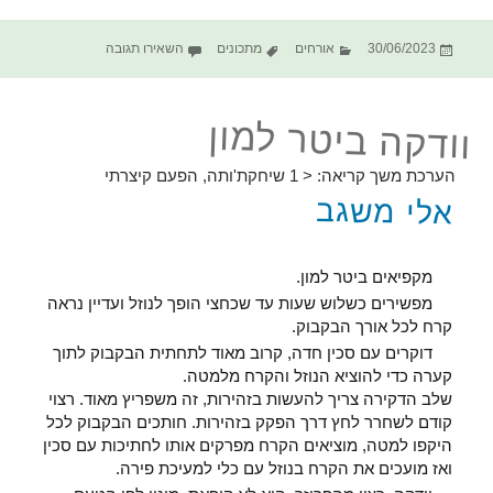
פורסם
קטגוריות
תגיות
עבור פיתה טחינה ב
30/06/2023
אורחים
מתכונים
השאירו תגובה
בתאריך
וודקה ביטר למון
הערכת משך קריאה:
< 1
שיחקת'ותה, הפעם קיצרתי
אלי משגב
מקפיאים ביטר למון.
מפשירים כשלוש שעות עד שכחצי הופך לנוזל ועדיין נראה
קרח לכל אורך הבקבוק.
דוקרים עם סכין חדה, קרוב מאוד לתחתית הבקבוק לתוך
קערה כדי להוציא הנוזל והקרח מלמטה.
שלב הדקירה צריך להעשות בזהירות, זה משפריץ מאוד. רצוי
קודם לשחרר לחץ דרך הפקק בזהירות. חותכים הבקבוק לכל
היקפו למטה, מוציאים הקרח מפרקים אותו לחתיכות עם סכין
ואז מועכים את הקרח בנוזל עם כלי למעיכת פירה.