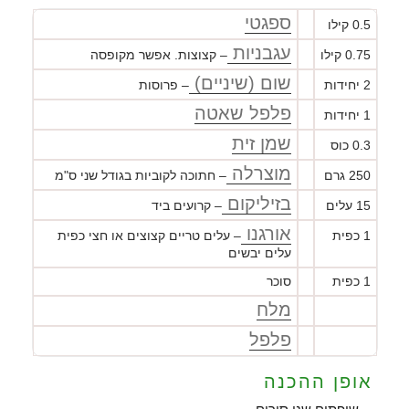
ספגטי
0.5 קילו
עגבניות
0.75 קילו
– קצוצות. אפשר מקופסה
שום (שיניים)
2 יחידות
– פרוסות
פלפל שאטה
1 יחידות
שמן זית
0.3 כוס
מוצרלה
250 גרם
– חתוכה לקוביות בגודל שני ס"מ
בזיליקום
15 עלים
– קרועים ביד
אורגנו
1 כפית
– עלים טריים קצוצים או חצי כפית
עלים יבשים
1 כפית
סוכר
מלח
פלפל
אופן ההכנה