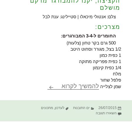
הקציצה, יקנו להמבורגר מרקם
מושלם
צלם: אנטולי מיכאלו | סטיילינג: ענת לבל
מצרכים:
החומרים ל-3-4 המבורגרים:
500 גרם בקר טחון (צלעות)
1/2 בצל, מגורר וסחוט היטב
1 כפית כמון
1 כפית פפריקה מתוקה
1/4 כפית קינמון
מלח
פלפל שחור
המבורגר מזרחי
להמשיך לקרוא
שמן לצלייה
פורסם
קטגוריות
תגיות
26/07/2015
ים התובנות
לעדכון
,
מתכונים
בתאריך
עבור המבורגר מזרחי
השאירו תגובה