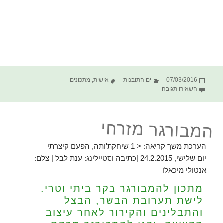
פורסם
קטגוריות
תגיות
07/03/2016
ים התובנות
אישית
,
מתכונים
בתאריך
עבור חומוס טחינה
השאירו תגובה
המבורגר מזרחי
הערכת משך קריאה:
< 1
שיחקת'ותה, הפעם קיצרתי
יום שלישי, 24.2.2015
|כתיבה וסטיילינג: ענת לבל | צלם:
אנטולי מיכאלו
מתכון להמבורגר בקר ביתי וטרי.
לישת תערובת הבשר, הבצל
והתבלינים והקירור לאחר עיצוב