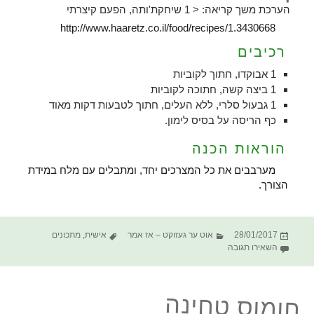
הערכת משך קריאה:
< 1
שיחקת'ותה, הפעם קיצרתי
http://www.haaretz.co.il/food/recipes/1.3430668
רכיבים
1 אבוקדו, חתוך לקוביות
1 ביצה קשה, חתוכה לקוביות
1 גבעול סלרי, ללא העלים, חתוך לטבעות דקות מאוד
כף הריסה על בסיס לימון.
הוראות הכנה
מערבבים את כל המצרכים יחד, ומתבלים עם מלח במידת
הצורך.
פורסם
קטגוריות
תגיות
28/01/2017
אוט ער געזוקט – אז אמר
אישית
,
מתכונים
בתאריך
עבור מתכון סלט אבוקדו וביצה קשה
השאירו תגובה
חומוס טחינה