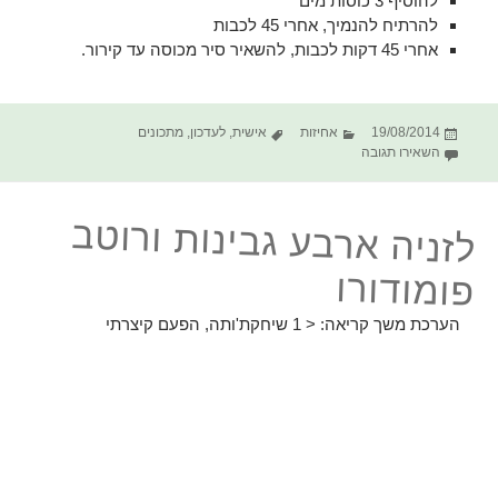
להוסיף 3 כוסות מים
להרתיח להנמיך, אחרי 45 לכבות
אחרי 45 דקות לכבות, להשאיר סיר מכוסה עד קירור.
פורסם
קטגוריות
תגיות
19/08/2014
אחיזות
אישית
,
לעדכון
,
מתכונים
בתאריך
עבור מג'דרה
השאירו תגובה
לזניה ארבע גבינות ורוטב
פומודורו
הערכת משך קריאה:
< 1
שיחקת'ותה, הפעם קיצרתי