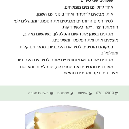
שופתים שני סירים.
אחד גדול עם מים מומלחים,
אותו מביאים לרתיחה ואחד בינוני עם השמן.
לסיר המים הרותחים מכניסים את הספגטי ומבשלים לפי
הוראות היצרן. ייקח כעשר דקות.
מטגנים בשמן את השום והפלפלון. כשהשום מזהיב,
מוציאים אותו ואת הפלפלון ומשליכים.
במקומם מוסיפים לסיר את העגבניות. ממליחים קלות
ומפלפלים.
מסננים את הספגטי ומוסיפים אותם לסיר עם העגבניות.
מערבבים ומסיפים את המוצרלה, הבזיליקום והאורגנו.
מערבבים דקה ומסירים מהאש.
פורסם
קטגוריות
תגיות
עבור ספגטי ברוטב ע
07/11/2013
אחיזות
מתכונים
השאירו תגובה
בתאריך