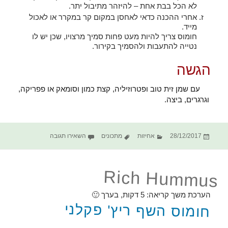
לא הכל בבת אחת – להיזהר מתיבול יתר.
אחרי ההכנה כדאי לאחסן במקום קר במקרר או לאכול
מייד.
חומוס צריך להיות מעט פחות סמיך מרצויו, שכן יש לו
נטייה להתעבות ולהסמיך בקירור.
הגשה
עם שמן זית טוב ופטרוזיליה, קצת כמון וסומאק או פפריקה,
וגרגרים, ביצה.
פורסם
קטגוריות
תגיות
עבור חומוס
28/12/2017
אחיזות
מתכונים
השאירו תגובה
בתאריך
Rich Hummus
הערכת משך קריאה:
5
דקות, בערך 🙂
חומוס השף ריץ' פקלני