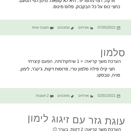
וודקה, רצוי מהפריזר. היא לא קופאת. מינון לפי הטעם.
כחצי כוס על כל הבקבוק. פלוס מינוס.
פורסם
קטגוריות
תגיות
על וודקה ביטר למון
07/05/2021
אורחים
מתכונים
תגובה אחת
בתאריך
סלמון
הערכת משך קריאה:
< 1
שיחקת'ותה, הפעם קיצרתי
חצי קילו פילה סלמון טרי, פרוסות דקות, ג'ינג'ר, לימון,
סויה, טבסקו.
פורסם
קטגוריות
תגיות
על סלמון
02/01/2021
אורחים
מתכונים
2 תגובות
בתאריך
עוגת גזר עם זיגוג לימון
הערכת משך קריאה:
2
דקות, בערך 🙂