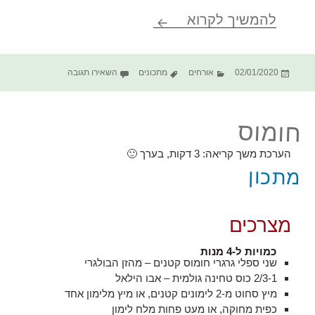
סטייק מחבת
להמשיך לקרוא
פורסם
קטגוריות
תגיות
עבור סטייק מחבת
02/01/2020
אורחים
מתכונים
השאירו תגובה
בתאריך
חומוס
הערכת משך קריאה:
3
דקות, בערך 🙂
מתכון
מצרכים
כמויות ל-4 מנות
שני ספלי גרגרי חומוס קטנים – מהזן הבולגרי
2/3-1 כוס טחינה גולמית – אבו הילאל
מיץ סחוט מ-2 לימונים קטנים, או מיץ מלימון אחד
כפית מחוקה, או מעט פחות מלח לימון