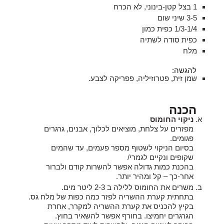
1 בצל קטן-בינוני, לא הכרח
3-5 שיני שום
1/3-1/4 כפית כמון
כפית סודה לשתיה
מלח
להגשה:
שמן זית, פטרוזיליה, פפריקה לצבע.
הכנה
ניקוי החומוס
מפזרים על צלחת, מוציאים לכלוך, אבנים, גרגרים
פגומים.
בסיום הניקוי לשטוף מספר פעמים, עד שהמים
שקופים ונקיים לגמרי/
בהכנת כמות גדולה אפשר להשרות קודם ולברור
אחר-כך – קל ומהיר יותר.
משרים את החומוס ללילה ב 2-3 ליטר מים.
בתחתית קערת ההשריה לפזר כמה כפות של מלח גס.
בקיץ להכניס את קערת ההשריה למקרר, אחרת
הגרגרים יחמיצו. בחורף אפשר להשאיר בחוץ.