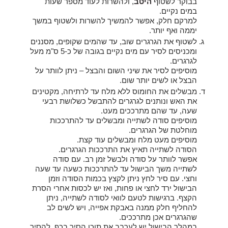
בבוקר לשטוף
היטב
, ולהשרות לעוד מספר שעות
במים נקיים.
למרקם חלק, אפשר להמשיך להשרות ולשטוף במשך
יממה ואף יותר.
לשטוף את הגרגרים שוב, עד שהמים שקופים, מסננים
ומכניסים לסיר עם מים נקיים בגובה של כ-5 ס"מ מעל
לגרגרים.
מוסיפים לסיר את שיני השום והבצל – ניתן לוותר על
הבצל או לשים יותר שום.
מבשלים את החומוס ללא מלח עד לרתיחה, מקטינים
את האש ונותנים לגרגרים להתבשל כשלושת רבעי
שעה, עד שהם מתרככים מעט.
מוסיפים סודה לשתייה ומבשלים עד להתרככות
מוחלטת של הגרגרים.
מוסיפים מעט מלח ומבשלים עוד קצת.
הסודה לשתייה תאיץ את התרככות הגרגרים.
אפשר לוותר על סודה ולבשל זמן רב. עם סודה
לשתייה משך הבישול עד להתרככות כשעה עד שעה
וחצי. עם סיר לחץ ניתן לקצץ בכמות הסודה וזמן
הבישול ירד לחצי או פחות, ואז יש לכסות אחרי הסרת
הקצף. ברגישות לטעם לוואי לסודה לשתייה, ניתן
להחליף חלק ממנה באבקת אפייה, ויש לשים לב
שהגרגרים אכן מתרככים.
במהלך הבישול יש לערבב את תוכן הסיר בכף, להסיר