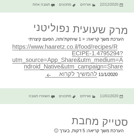
פורסם
קטגוריות
תגיות
על עוגת גזר עם זיגוג לי
22/12/2020
אורחים
מתכונים
תגובה אחת
בתאריך
מרק שעועית נפוליטני
הערכת משך קריאה:
< 1
שיחקת'ותה, הפעם קיצרתי
https://www.haaretz.co.il/food/recipes/R
ECIPE-1.4795294?
utm_source=App_Share&utm_medium=A
ndroid_Native&utm_campaign=Share
מרק שעועית נפוליטני
להמשיך לקרוא
11/1/2020
פורסם
קטגוריות
תגיות
עבור מרק שעועית נפ
11/01/2020
אורחים
מתכונים
השאירו תגובה
בתאריך
סטייק מחבת
הערכת משך קריאה:
5
דקות, בערך 🙂