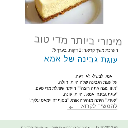
מינורי ביותר מדי טוב
הערכת משך קריאה:
2
דקות, בערך 🙂
עוגת גבינה של אמא
אמי, לבשל- לא ידעה.
על עוגת הגבינה שלה הייתי חולה.
"איזו עוגה אתה רוצה?" הייתה שואלת מדי פעם.
"עוגת גבינה, אמא", הייתי עונה.
"יאירי," היתה מזהירה אותי, "בסוף זה יימאס עליך."
מינורי ביותר מדי טוב
להמשיך לקרוא
פורסם
קטגוריות
תגיות
12/10/2013
אוט ער געזוקט – אז אמר
אישית
,
מתכונים