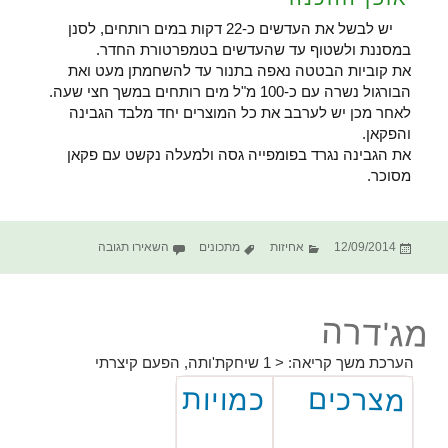
יש לבשל את העדשים כ-22 דקות במים רותחים, לסנן
במסננת ולשטוף עד שהעדשים בטמפרטורת החדר.
את קוביות הבטטה נאפה בתנור עד להשחמתן מעט ואת
הבורגול נשרה עם כ-100 מ"ל מים רותחים במשך חצי שעה.
לאחר מכן יש לערבב את כל המוצרים יחד מלבד הגבינה
והפקאן.
את הגבינה נגרד בפומפייה גסה ולמעלה נקשט עם פקאן
מסוכר.
פורסם
קטגוריות
תגיות
עבור סלט בורגול
12/09/2014
אחיזות
מתכונים
השאירו תגובה
בתאריך
מג'דרה
הערכת משך קריאה:
< 1
שיחקת'ותה, הפעם קיצרתי
כמויות
מצרכים